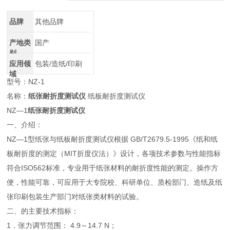
品牌
其他品牌
产地类
国产
别
应用领
包装/造纸/印刷
域
型号：NZ-1
名称：
纸张耐折度测试仪
纸板耐折度测试仪
NZ—1
纸张耐折度测试仪
一、介绍：
NZ—1型纸张与纸板耐折度测试仪根据 GB/T2679.5-1995《纸和纸
板耐折度的测定（MIT折度仪法）》设计，各项技术参数与性能指标
符合ISO562标准，专业用于纸张材料的耐折度性能的测定。操作方
便，性能可靠，可应用于大专院校、科研单位、质检部门、造纸及纸
张印刷包装生产部门对纸张类材料的试验。
二、的主要技术指标：
1．张力调节范围： 4.9～14.7 N；