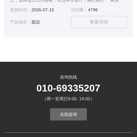
上，选用进口元件器材，经过科学设计，精心制作，*采用上
下光源，更直观的观察式样，无论在外观造型还是使用性能上
更新时间：
2026-07-15
访问量：
4796
达到了*水平。
查看详情
产品报价：
面议
咨询热线
010-69335207
（周一至周日9:00- 19:00）
在线咨询