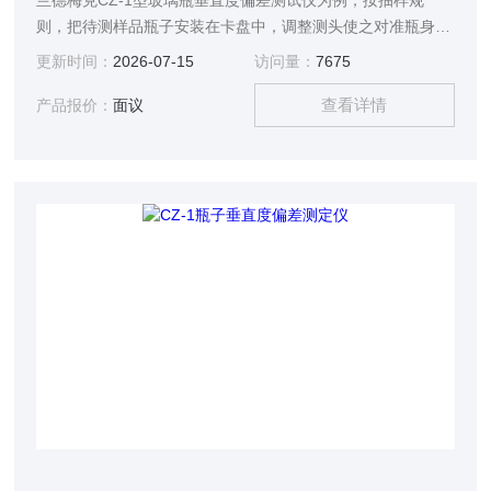
兰德梅克CZ-1型玻璃瓶垂直度偏差测试仪为例，按抽样规
则，把待测样品瓶子安装在卡盘中，调整测头使之对准瓶身上
部的圆形部分，把仪器数字清零，打开旋转开关（观察有无测
更新时间：
2026-07-15
访问量：
7675
头无法接触瓶子的时候，如果有，需要重新调整测头）。旋转
查看详情
几圈后按相应的键就可以得到大值和小值，其差的一半即为该
产品报价：
面议
瓶子的垂直度偏差。注意的是，如果测试塑料瓶，建议在瓶内
装入水，以免测头压迫破瓶子变形。