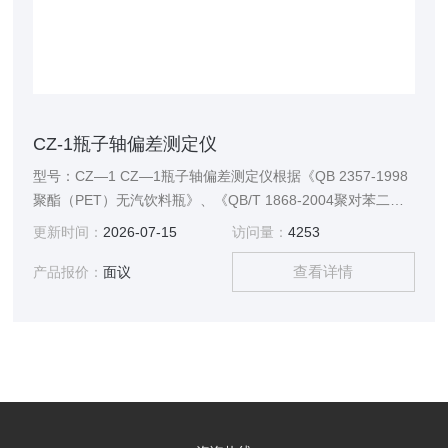
CZ-1瓶子轴偏差测定仪
型号：CZ—1 CZ—1瓶子轴偏差测定仪根据《QB 2357-1998
聚酯（PET）无汽饮料瓶》、《QB/T 1868-2004聚对苯二甲
酸乙二醇酯（PET）碳酸饮料瓶》、国家药品包装容器
更新时间：
2026-07-15
访问量：
4253
YBB00192003《垂直轴偏差测定法》等标准设计制作的，垂
查看详情
直度偏差测定仪专业用于食品、药品、饮料等行业，塑料瓶、
产品报价：
面议
玻璃瓶等各种瓶容器的轴垂直偏差的测定，夹具操作简便，定
心精度高、测定精度高。结构简单、操作方便