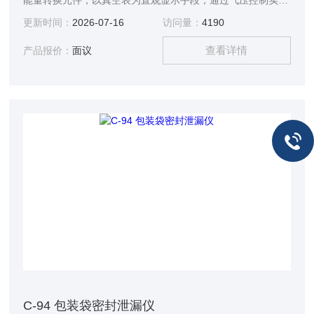
能量转换元件，以真空表为直观显示手段，通过气压控制实现
了真空的速度快、效果直观、试验过程迅速等优良性能。气动
更新时间：
2026-07-16
访问量：
4190
系统元件全部采用德国进口产品，性能稳定，运行极其可靠，
查看详情
三年内不用维修。*的功能设置、各种不同的真空度能满足国
产品报价：
面议
家标准规定的各种试验方法要求。
C-94 包装袋密封泄漏仪