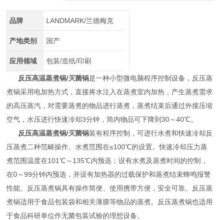
品牌
LANDMARK/兰德梅克
产地类别
国产
应用领域
包装/造纸/印刷
反压高温蒸煮锅/灭菌锅
是一种小型微电脑程序控制设备，反压蒸
煮锅采用电加热方式，直接将水注入在蒸煮室内加热，产生蒸煮需求
的高压蒸汽，对需要蒸煮的物品进行蒸煮，蒸煮结束后通过外接压缩
空气，水压进行快速冷却3分钟，筒内物品可下降到30～40℃。
反压高温蒸煮锅/灭菌锅
装有程序控制，可进行水煮和快速冷却反
压蒸煮二种范畴操作。水煮范围在≤100℃的设置。快速冷却压力蒸
煮范围温度在101℃～135℃内预选；设有水煮及蒸煮时间的控制，
在0～99分钟内预选，并设有加热器的过载保护和蒸煮结束蜂鸣报警
性能。反压蒸煮锅具有操作简便、使用携带方便，安全可靠。反压蒸
煮锅适用于食品包装袋和相关薄膜等物品的蒸煮。反压蒸煮锅也适用
于食品科研单位作无菌包装试验的理想设备。