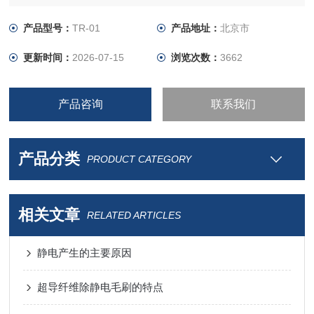
2、特殊柔软性：具有布一样的柔软性，不会擦伤所接触的薄
膜，能有效及时地消除消静电。
产品型号：
TR-01
产品地址：
北京市
3、耐腐蚀耐磨：长期浸泡于甲苯、丁酮等溶济中而不改变特
更新时间：
2026-07-15
浏览次数：
3662
性。其性能稳定，特别适用于塑料和纸张行业长期使用。特别
适合在薄膜生产和印刷线安装。
产品咨询
联系我们
产品分类
PRODUCT CATEGORY
相关文章
RELATED ARTICLES
静电产生的主要原因
超导纤维除静电毛刷的特点