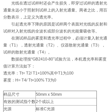
光线在透过试样时还会产生损失，即穿过试样的透射光
通量永远小于照射到试样上的入射光通量。两者之比，用百
分数表示，上定义为透光率。
引起透光率下降的原因是试样两个表面对光线的反射和
试样对入射光线的全波长或部分波长的光能量吸收等。
在测试样品的雾度和透光率过程中，必须计量入射光通
量（T1），透射光通量（T2）、仪器散射光通量（T3），
试样的散射光通量（T4）。
数据处理按“GB2410-80"试验方法，本机透光率和雾度
值计算方法如下：
透光率：Tt= T2/ T1×100%其中T1为100
雾度：H= T4/ Tt×100% T3为0
样品尺寸
50mm x 50mm
有效的测试指个数
2个或以上
光源
标准C光源