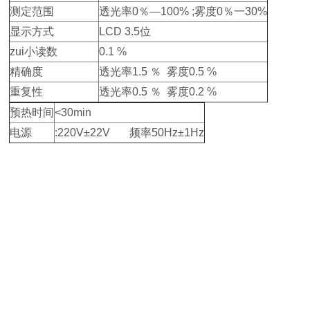
测定范围
透光率0％—100% ;雾度0％一30%
显示方式
LCD 3.5位
zui小读数
0.1 %
精确度
透光率1.5 ％ 雾度0.5 %
重复性
透光率0.5 ％ 雾度0.2 %
预热时间
<30min
电源
:220V±22V 频率50Hz±1Hz