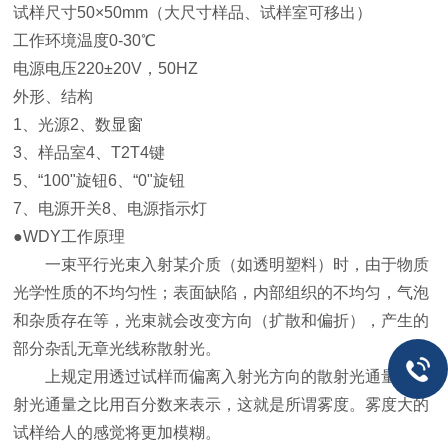
试样尺寸50×50mm（大尺寸样品、试样室可移出）
工作环境温度0-30℃
电源电压220±20V，50HZ
外形、结构
1、光源2、数显窗
3、样品室4、T2T4键
5、“100"旋钮6、“0"旋钮
7、电源开关8、电源指示灯
●WDY工作原理
一束平行光束入射某介质（如透明塑料）时，由于物质
光学性质的不均匀性；表面缺陷，内部组织的不均匀，气泡
和杂质存在等，光束就会改变方向（扩散和偏折），产生的
部分杂乱无章光线称散射光。
上规定用透过试样而偏离入射光方向的散射光通量与透
射光通量之比用百分数来表示，这就是所谓雾度。雾度大的
试样给人的感觉将更加模糊。