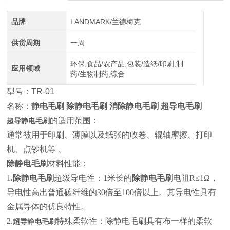
品牌
LANDMARK/兰德梅克
供货周期
一周
环保,食品/农产品,包装/造纸/印刷,制
应用领域
药/生物制药,综合
型号：TR-01
名称：
静电毛刷 除静电毛刷 消除静电毛刷 超导电毛刷
的适用范围：
超导静电毛刷
通常被用于印刷、薄膜以及纸张的收卷、辊轴摩擦、打印
机、点钞机等 、
除静电毛刷
材料性能：
1
.
除静电毛刷
超级导电性：1米长的
除静电毛刷
电阻R≤1Ω，
导电性高出普通碳纤维的30倍至100倍以上。其导电性具有
金属导体的优良特性。
2.
特殊柔软性：除静电毛刷具有布一样的柔软
超导静电毛刷