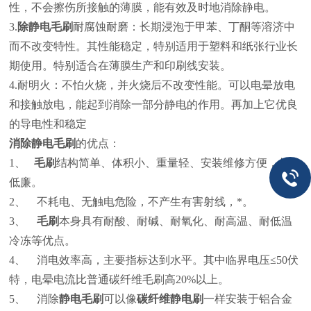
性，不会擦伤所接触的薄膜，能有效及时地消除静电。
3.
除静电毛刷
耐腐蚀耐磨：长期浸泡于甲苯、丁酮等溶济中
而不改变特性。其性能稳定，特别适用于塑料和纸张行业长
期使用。特别适合在薄膜生产和印刷线安装。
4.
耐明火：不怕火烧，并火烧后不改变性能。可以电晕放电
和接触放电，能起到消除一部分静电的作用。再加上它优良
的导电性和稳定
消除静电毛刷
的优点：
1、
毛刷
结构简单、体积小、重量轻、安装维修方便，价格
低廉。
2、
不耗电、无触电危险，不产生有害射线，*。
3、
毛刷
本身具有耐酸、耐碱、耐氧化、耐高温、耐低温
冷冻等优点。
4、
消电效率高，主要指标达到水平。其中临界电压≤50伏
特，电晕电流比普通碳纤维毛刷高20%以上。
5、
消除
静电毛刷
可以像
碳纤维静电刷
一样安装于铝合金