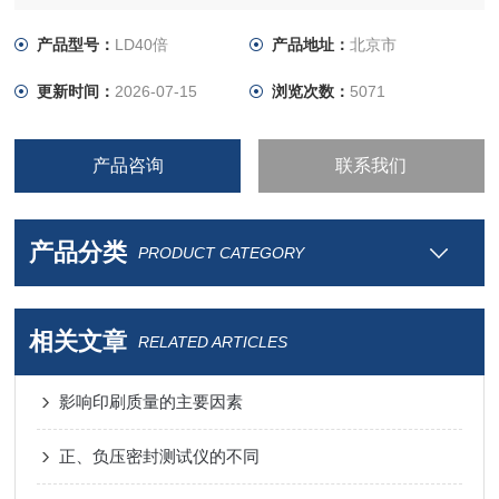
3、带刻度．能准确读出细小物品的实际尺寸。
4、本显徽镜在对准观察物调焦清晰时，显微镜刻度尺上的Z小
产品型号：
LD40倍
产品地址：
北京市
格等于实际尺寸0.05mm。
更新时间：
2026-07-15
浏览次数：
5071
产品咨询
联系我们
产品分类
PRODUCT CATEGORY
相关文章
RELATED ARTICLES
影响印刷质量的主要因素
正、负压密封测试仪的不同