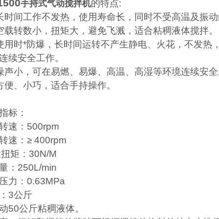
1500
的特点
:
手持式气动搅拌机
长时间工作不发热，使用寿命长，同时不受高温及振动
空载转数小，扭矩大，避免飞溅，适合粘稠液体搅拌。
使用时
*
防爆，
长时间运转不产生静电、火花，不发热
连续安全工作。
噪声小，
可在易燃、易爆、高温、高湿等环境连续安全
方便、小巧，适合手持操作。
指标：
转速：
500rpm
转速：
≥ 400rpm
i大扭矩：
30N/M
量：
250L
/min
压力：
0.63MPa
：
3
公斤
动
50
公斤粘稠液体。