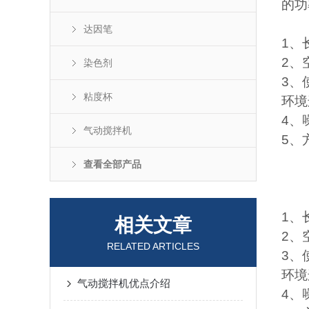
的功
达因笔
1
、
2
、
染色剂
3
、
粘度杯
环境
4
、
气动搅拌机
5
、
查看全部产品
1
、
相关文章
2
、
RELATED ARTICLES
3
、
环境
气动搅拌机优点介绍
4
、