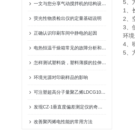
5
、
一文与您分享气动搅拌机的结构设计原理
1
、
荧光性物质检出仪的定量基础说明
2
、
3
、
正确认识印刷车间中静电的起因
环境
4
、
电热恒温干燥箱常见的故障分析和处理
5
、
怎样测试塑料袋，塑料薄膜的拉伸强度 ？
环境光源对印刷样品的影响
可注塑超高分子量聚乙烯LDCG1000G（UHMWPE）与尼龙（PA）耐磨性对比分析
发现CZ-1垂直度偏差测定仪的奇迹之旅
改善聚丙烯电性能的常用方法