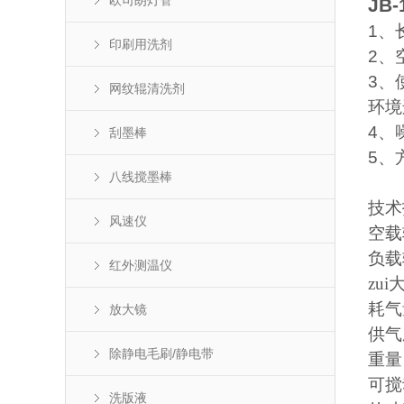
欧司朗灯管
JB-
1
、
印刷用洗剂
2
、
3
、
网纹辊清洗剂
环境
4
、
刮墨棒
5
、
八线搅墨棒
技术
风速仪
空载
负载
红外测温仪
zu
耗气
放大镜
供气
除静电毛刷/静电带
重量
可搅
洗版液