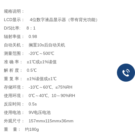
规格说明：
LCD显示： 4位数字液晶显示器（带有背光功能）
D/S比率: 8：1
辐射率值： 0.98
自动关机： 搁置10s后自动关机
测量范围： -20℃～500℃
准 确 率： ±1℃或±1%读值
解 析 度： 0.5℃
重 复 率： ±1%读值或±1℃
存储环境： -10℃～60℃, ≤75%RH
使用环境： 0℃～40℃, 10～90%RH
反应时间： 0.5s
使用电池： 9V电压电池
外观尺寸： 157mmx115mmx36mm
重 量： 约180g