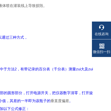
液体喷在灌装线上导致损毁。
在线咨询
以通过三种方式，
电话
电话
微信扫一扫
方法2，有带记录的百分表（千分表）测量zui大及zui
部的圆形部分，打开电源开关，把仪器数字清零，打开旋
i小值，其差的一半即为该瓶子的
垂直度偏差
。
加以下公式修正：