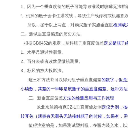
1
、因为一个垂直度差的瓶子可能导致灌装时喷嘴无法插
2
、倒掉的瓶子会卡住灌装线，导致生产线停机或机器损
所以，鉴于以上两点，对购买瓶子实施
垂直度
检测成
二、测试垂直度偏差的历史方法
根据GB8452的规定，塑料瓶子
垂直度偏差
定义是瓶子
1
、水平尺通过性测量。
2
、百分表或者读数显微镜测量。
3
、标尺的放大投影法。
这三种方法都可以得到瓶子
垂直度偏差
的数字，但是
小读数，其差的一半即是该瓶子的垂直度偏差。这种方法
三、新
垂直度偏差
方法的检测应用与工作原理
以北京兰德梅克CZ-1
垂直度偏差测
定仪为例，按
转开关（观察有无测头无法接触瓶子的时候，如果有，需要
值得注意的是，如果测试塑料瓶，在瓶内装入水，以