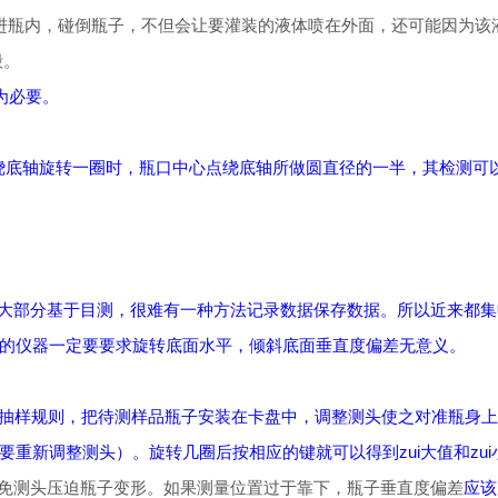
进瓶内，碰倒瓶子，不但会让要灌装的液体喷在外面，还可能因为该
毁。
为必要。
绕底轴旋转一圈时，瓶口中心点绕底轴所做圆直径的一半，其检测可
大部分基于目测，很难有一种方法记录数据保存数据。所以近来都集中于
的仪器一定要要求旋转底面水平，倾斜底面垂直度偏差无意义。
抽样规则，把待测样品瓶子安装在卡盘中，调整测头使之对准瓶身上
重新调整测头）。旋转几圈后按相应的键就可以得到zui大值和zu
免测头压迫瓶子变形。如果测量位置过于靠下，瓶子
垂直度偏差
应该