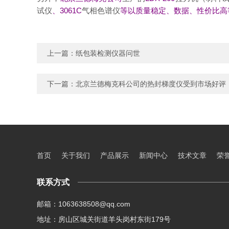
试仪
、
3061C
气相色谱仪
等以质量稳定、数据、性价比高
上一篇：
纸包装检测仪器问世
下一篇：
北京兰德梅克科公司的热封梯度仪受到市场好评
首页
关于我们
产品展示
新闻中心
技术文章
荣
联系方式
邮箱：1063638508@qq.com
地址：房山区城关街道羊头岗村东街179号