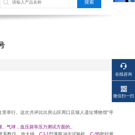
号
在线咨询
电话
电话
微信扫一扫
在这里举行。这次共评比出房山区周口店猿人遗址博物馆“寻
罐、气球，血压袋等压力测试方面的。
擦系数仪
，
放大镜
、CJ-1
型薄膜冲击试验机
、C-95
密封测