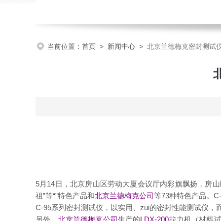
当前位置：
首页
>
新闻中心
>
北京兰德梅克密封测试
5
月14日
，北京房山区劳动大厦会议厅内彩旗飘扬，房山区
祖”等“”特色产品和
北京兰德梅克公司
等73种特色产品。C-
C-95
系列密封测试仪
，以实用、zui的
密封性能测试仪
，
另外，
北京兰德梅克公司
生产的
LDX-200
拉力机（
材料