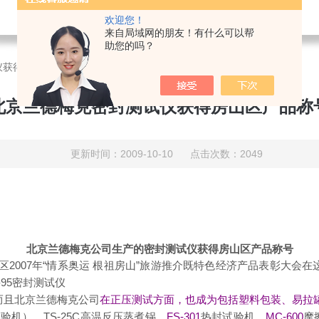
欢迎您！
来自局域网的朋友！有什么可以帮
助您的吗？
仪获得房山区产品称号
北京兰德梅克密封测试仪获得房山区产品称
更新时间：2009-10-10 点击次数：2049
北京兰德梅克公司生产的密封测试仪获得房山区产品称号
2007年“情系奥运 根祖房山”旅游推介既特色经济产品表彰大会
95
密封测
试仪
而且
北京
兰德梅克公司
在正压测试方面，也成为包括塑料包装、易拉
试验机
）
、TS-25C
高温反压蒸煮锅
、
FS-301
热封试验机
、
MC-600
摩