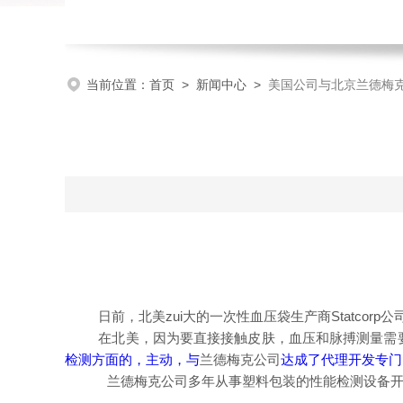
当前位置：
首页
>
新闻中心
>
美国公司与北京兰德梅
日前，北美zui大的一次性血压袋生产商Statcorp
在北美，因为要直接接触皮肤，血压和脉搏测量需
检测方面的，主动，与
兰德梅克公司
达成了代理开发专门
兰德梅克公司
多年从事塑料包装的性能检测设备