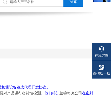
在线咨询
电话
电话
微信扫一扫
量检测设备达成代理开发协议。
要对产品进行
密封性检测
。他们得知
兰德梅克公司
在密封