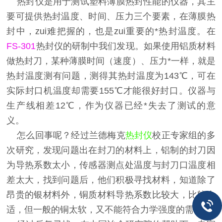
热封仪是用于测试塑料薄膜热封性能的仪器，其主
要可提供热封温度、时间、压力三个要素，在薄膜热
封中，zui难把握的，也是zui重要的*热封温度。在
FS-301
热封仪的研制中我们发现。如果使用铝质材料
做热封刀，某种薄膜时间（速度）、压力*一样，就是
热封温度测有问题，测得其热封温度为143℃，可在
实际封口机温度却需要155℃才能很好封口。仪器与
生产线相差12℃，作为仪器已经*失去了测试的意
义。
怎么回事呢？经过兰德梅克
热封仪
校正专家组的多
次研究，发现问题出在封刀的材料上，铝制的封刀因
为导热系数太小，传感器测点处温度与封刀口温度相
差太大，找到问题后，他们积极寻找材料，知道除了
昂贵的银材料外，铜质材料导热系数比较大，比较合
适，但一般的铜太软，又不能符合力学强度的需求。