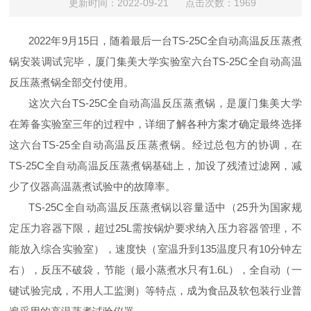
更新时间：2022-09-21 点击次数：1969
2022
年
9
月
15
日，随着最后一台
TS-25C
全自动高温反压蒸煮
锅安装调试完毕，厦门集美大学实验室六台
TS-25C
全自动高温
反压蒸煮锅全部交付使用。
这次六台
TS-25C
全自动高温反压蒸煮锅，是厦门集美大学
在筹备实验室三年的过程中，详细了解各种方案才确定最终选择
这六台
TS-25
全自动高温反压蒸煮锅。经过总包方的协调，在
TS-25C
全自动高温反压蒸煮锅基础上，加设了残渣过滤网，减
少了仪器高温蒸煮试验中的故障率。
TS-25C
全自动高温反压蒸煮锅以容量适中（
25
升为国家规
定压力容器下限，超过
25L
需按锅炉要求纳入压力容器管理，不
能放入综合实验室），速度快（室温升到
135
温度只有
10
分钟左
右），反压不破袋，节能（最小蒸煮水只有
1.6L
），全自动（一
键试验完成，不用人工监测）等特点，成为食品及软包装行业普