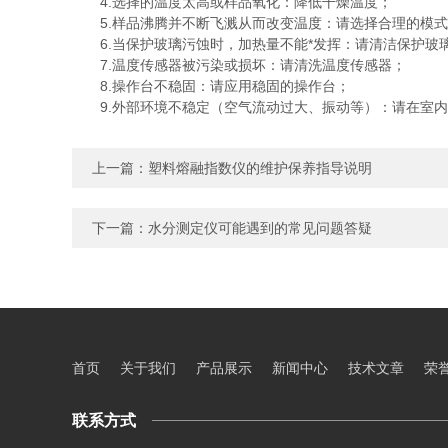
4.选择的温度太高或样品氧化：降低干燥温度；
5.样品沸腾并不断飞溅从而改变温度：请选择合理的模式
6.当保护玻璃污蚀时，加热量不能*发挥：请清洁保护玻
7.温度传感器被污染或损坏：请清洗温度传感器；
8.操作台不稳固：请应用稳固的操作台；
9.外部环境不稳定（空气流动过大、振动等）：请在室内
上一篇：
塑料熔融指数仪的维护保养指导说明
下一篇：
水分测定仪可能遇到的常见问题答疑
首页
关于我们
产品展示
新闻中心
技术文章
荣
联系方式