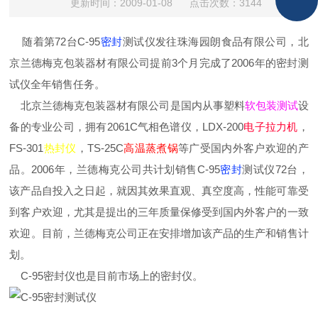
更新时间：2009-01-08 点击次数：3144
随着第72台C-95
密封
测试仪发往珠海园朗食品有限公司，北
京兰德梅克包装器材有限公司提前3个月完成了2006年的密封测
试仪全年销售任务。
北京兰德梅克包装器材有限公司是国内从事塑料
软包装测试
设
备的专业公司，拥有2061C气相色谱仪，LDX-200
电子拉力机
，
FS-301
热封仪
，TS-25C
高温蒸煮锅
等广受国内外客户欢迎的产
品。2006年，兰德梅克公司共计划销售C-95
密封
测试仪72台，
该产品自投入之日起，就因其效果直观、真空度高，性能可靠受
到客户欢迎，尤其是提出的三年质量保修受到国内外客户的一致
欢迎。目前，兰德梅克公司正在安排增加该产品的生产和销售计
划。
C-95密封仪也是目前市场上的
密封
仪。