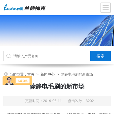
当前位置：
首页
>
新闻中心
>
除静电毛刷的新市场
除静电毛刷的新市场
更新时间：2019-06-11 点击次数：3202