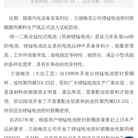
更新时间：2018-01-18 点击次数：2250
近期，随着均化设备安装到位，兰德梅克公司锂锰电池密封胶
圈聚丙烯料生产线正式进入试机阶段。
锂—二氧化锰扣式电池（简称锂锰电池）是这几年发展zui快
的电池。锂锰电池在众多的电池品种中具备体积小，能量密度
高，工作环境要求低，放电稳定等特性，能胜任、满足小型高能
的多样化需求，具有长寿命的优良特性。
兰德梅克（大信工贸）自
1998
年开发出锂锰电池密封胶圈
料，改性聚丙烯
DX-23
后，受到广大锂锰电池生产厂家欢迎，但
是该材料的熔接痕太明显，废品率高，需要配合软胶料才能使
用。所以陆续开发了不需要配合软胶料的改性聚丙烯
DX-231
，
特别适合锂锰电池密封胶圈使用。
自
2017
年初，根据用户锂锰电池密封胶圈质量要赶上日本产
品的要求，兰德梅克公司开发了锂锰电池密封胶圈改性聚丙烯