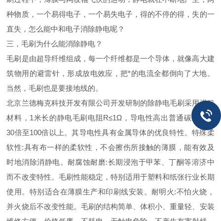
种物质，一个易得电子，一个易失电子，得的不停的得，失的一
直失
，怎么能中和电子消除静电呢？
三，毛刷为什么能消除静电？
毛刷是由超导纤维组成，每一个纤维都是一个导体，就像高大建
筑物用的避雷针，形成放电效应，把*的电流全都倒向了大地。
当然，毛刷也是要接地线的。
北京兰德梅克科技开发有限公司开发研制的除静电毛刷
采用进口
材料，
1
米长的静电毛刷电阻
R≤1Ω
，导电性高出普通碳纤维的
30
倍至
100
倍以上。其导电性具有金属导体的优良特性。特殊柔
软性
:
具有布一样的柔软性，不会擦伤所接触的薄膜，能有效及
时地消除消静电。耐腐蚀耐磨
:
长期浸泡于甲苯、丁酮等溶济中
而不改变特性。毛刷性能稳定，特别适用于塑料和纸张行业长期
使用。特别适合在薄膜生产和印刷线安装。耐明火
:
不怕火烧，
并火烧后不改变性能。毛刷的结构简单、体积小、重量轻、安装