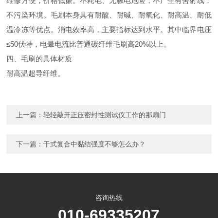
维修方便，价格低廉。不耗电、无触电危险，不产生有害射线，
不污染环境。毛刷本身具有耐酸、耐碱、耐氧化、耐高温、耐低
温冷冻等优点。消电效率高，主要指标达到水平。其中临界电压
≤50
伏特，电晕电流比普通碳纤维毛刷高
20%
以上。
四、毛刷的具体材质
耐高温超导纤维。
上一篇：
轻轻敲开正压密封性测试仪工作的那扇门
下一篇：
干式复合中黏结强度不够怎么办？
咨询热线
010-69335207