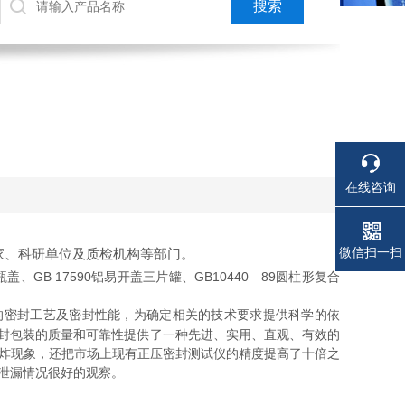
在线咨询
电话
电话
微信扫一扫
家、科研单位及质检机构等部门。
盖、GB 17590铝易开盖三片罐、GB10440—89圆柱形复合
密封工艺及密封性能，为确定相关的技术要求提供科学的依
封包装的质量和可靠性提供了一种先进、实用、直观、有效的
爆炸现象，还把市场上现有正压密封测试仪的精度提高了十倍之
泄漏情况很好的观察。