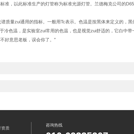
源标准，以此标准生产的灯管称为标准光源灯管。兰德梅克公司的
D6
谱质量zui通用的指标。一般用Tc表示。色温是按
黑体
来定义的，黑
属于冷色温，是实验室zui常用的色温，也是视觉zui舒适的，它白
不好意思老板，误会你了。”
咨询热线
誉资质