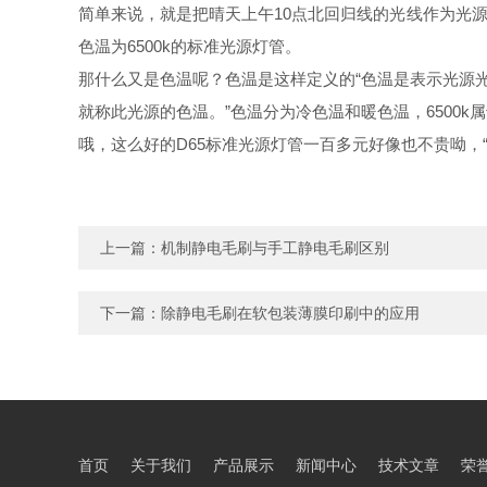
简单来说，就是把晴天上午10点北回归线的光线作为光
色温为6500k的标准光源灯管。
那什么又是色温呢？色温是这样定义的“
色温是表示光源光
就称此光源的色温。”色温分为冷色温和暖色温，6500k
哦，这么好的
D65
标准光源灯管一百多元好像也不贵呦，“
上一篇：
机制静电毛刷与手工静电毛刷区别
下一篇：
除静电毛刷在软包装薄膜印刷中的应用
首页
关于我们
产品展示
新闻中心
技术文章
荣