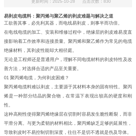
更新时间：2025-10-28 点击次数：830
易剥皮电缆料：聚丙烯与聚乙烯的剥皮难题与解决之道
工欲善其事，必先利其器，而电线易剥皮，则事半而功倍。
在电线电缆的加工、安装和维修过程中，绝缘层的剥皮难易度直
接影响着工作效率和连接质量。聚丙烯和聚乙烯作为常见的电缆
绝缘材料，其剥皮性能却大相径庭。
无论是工程师还是普通用户，理解不同电缆材料的剥皮特性及改
善方法，对选择合适的产品至关重要。
01
聚丙烯电缆，为何剥皮困难？
聚丙烯电缆料难以剥皮，主要源于其材料本身的固有特性。聚丙
烯是一种部分结晶的聚合物，在常温下表现出较高的硬度和刚
性。
这种高刚性使得聚丙烯绝缘层在切割时容易发生脆性断裂，而非
平滑分离。与更为柔韧的材料相比，聚丙烯缺乏足够的延展性，
导致剥皮时不易控制切割深度，往往不是切不透就是伤及导体。