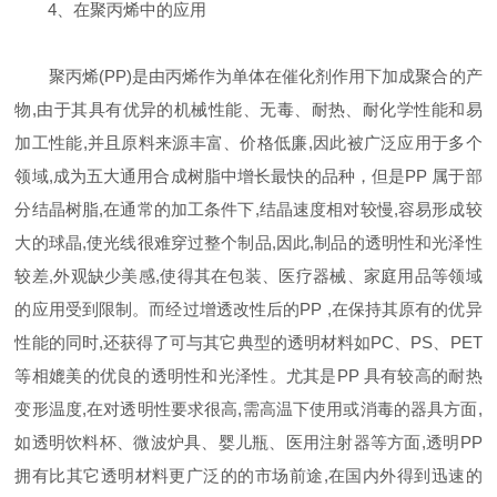
4、在聚丙烯中的应用
聚丙烯(PP)是由丙烯作为单体在催化剂作用下加成聚合的产
物,由于其具有优异的机械性能、无毒、耐热、耐化学性能和易
加工性能,并且原料来源丰富、价格低廉,因此被广泛应用于多个
领域,成为五大通用合成树脂中增长最快的品种，但是PP 属于部
分结晶树脂,在通常的加工条件下,结晶速度相对较慢,容易形成较
大的球晶,使光线很难穿过整个制品,因此,制品的透明性和光泽性
较差,外观缺少美感,使得其在包装、医疗器械、家庭用品等领域
的应用受到限制。而经过增透改性后的PP ,在保持其原有的优异
性能的同时,还获得了可与其它典型的透明材料如PC、PS、PET
等相媲美的优良的透明性和光泽性。尤其是PP 具有较高的耐热
变形温度,在对透明性要求很高,需高温下使用或消毒的器具方面,
如透明饮料杯、微波炉具、婴儿瓶、医用注射器等方面,透明PP
拥有比其它透明材料更广泛的的市场前途,在国内外得到迅速的