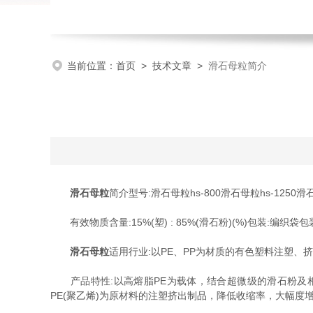
当前位置：
首页
>
技术文章
>
滑石母粒简介
滑石母粒
简介型号:滑石母粒hs-800滑石母粒hs-1250
有效物质含量:15%(塑) : 85%(滑石粉)(%)包装:编织袋包装
滑石母粒
适用行业:以PE、PP为材质的有色塑料注塑、挤
产品特性:以高熔脂PE为载体，结合超微级的滑石粉及相关弹
PE(聚乙烯)为原材料的注塑挤出制品，降低收缩率，大幅度