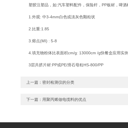
塑胶注塑品，如:汽车塑料配件，保险杆，PP板材，啤酒框
1.外观: 中3-4mm白色或淡灰色颗粒状
2.比重:1.85
3.熔点(MI) : 5-8
4.填充物粉体比表面积cm/g: 13000cm /g快餐盒应用实
3层共挤片材:PP或PE/滑石母粒HS-800/PP
上一篇：
密封检测仪的分类
下一篇：
用聚丙烯做电缆料的优点